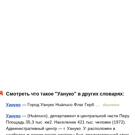
Смотреть что такое "Уануко" в других словарях:
Уануко
— Город Уануко Huánuco Флаг Герб …
Википедия
Уануко
— (Huánuco), департамент в центральной части Перу.
Площадь 35,3 тыс. км2. Население 421 тыс. человек (1972).
Административный центр — г. Уануко. У. расположен в
наиболее высоком месте системы Анд, представленной здесь