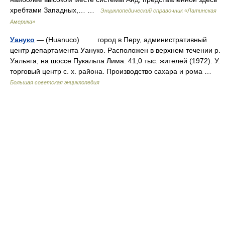
хребтами Западных,… …
Энциклопедический справочник «Латинская
Америка»
Уануко
— (Huаnuco) город в Перу, административный
центр департамента Уануко. Расположен в верхнем течении р.
Уальяга, на шоссе Пукальпа Лима. 41,0 тыс. жителей (1972). У.
торговый центр с. х. района. Производство сахара и рома …
Большая советская энциклопедия