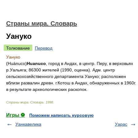
Страны мира. Словарь
Уануко
Толкование
Перевод
Уануко
(Huánuco)
Huanuco
, город в Андах, в центр. Перу, в верховьях
р.Уальяга; 86300 жителей (1990, оценка). Адм. центр
сельскохозяйственного департамента Уануко; расположен
вблизи развалин древн. г.Котош в Андах, обнаруженных в 1960г.
в результате археологических раскопок.
Страны мира. Словарь
.
1998
.
Игры ⚽
Поможем написать курсовую
Уанкавелика
Уарас