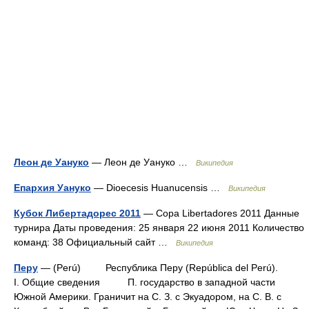
Леон де Уануко
— Леон де Уануко …
Википедия
Епархия Уануко
— Dioecesis Huanucensis …
Википедия
Кубок Либертадорес 2011
— Copa Libertadores 2011 Данные
турнира Даты проведения: 25 января 22 июня 2011 Количество
команд: 38 Официальный сайт …
Википедия
Перу
— (Perú) Республика Перу (República del Perú).
I. Общие сведения П. государство в западной части
Южной Америки. Граничит на С. З. с Экуадором, на С. В. с