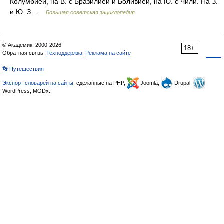
Колумбией, на В. с Бразилией и Боливией, на Ю. с Чили. На З.
и Ю. З …
Большая советская энциклопедия
© Академик, 2000-2026
18+
Обратная связь:
Техподдержка
,
Реклама на сайте
👣 Путешествия
Экспорт словарей на сайты
, сделанные на PHP,
Joomla,
Drupal,
WordPress, MODx.