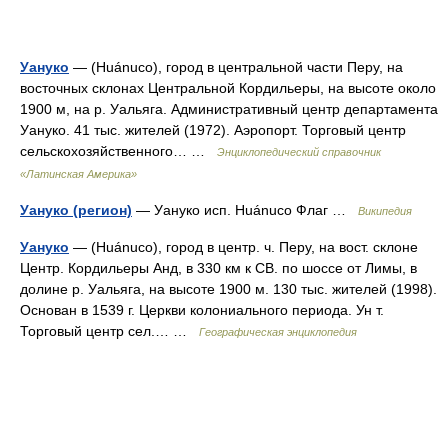
Уануко
— (Huánuco), город в центральной части Перу, на
восточных склонах Центральной Кордильеры, на высоте около
1900 м, на р. Уальяга. Административный центр департамента
Уануко. 41 тыс. жителей (1972). Аэропорт. Торговый центр
сельскохозяйственного… …
Энциклопедический справочник
«Латинская Америка»
Уануко (регион)
— Уануко исп. Huánuco Флаг …
Википедия
Уануко
— (Huánuco), город в центр. ч. Перу, на вост. склоне
Центр. Кордильеры Анд, в 330 км к СВ. по шоссе от Лимы, в
долине р. Уальяга, на высоте 1900 м. 130 тыс. жителей (1998).
Основан в 1539 г. Церкви колониального периода. Ун т.
Торговый центр сел.… …
Географическая энциклопедия